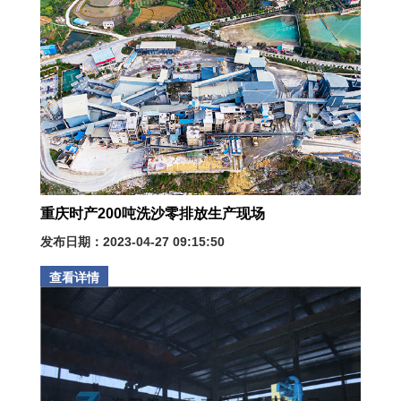
重庆时产200吨洗沙零排放生产现场
发布日期：2023-04-27 09:15:50
查看详情