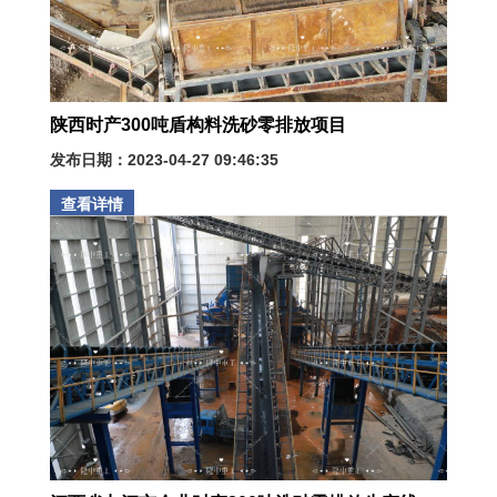
陕西时产300吨盾构料洗砂零排放项目
发布日期：2023-04-27 09:46:35
查看详情